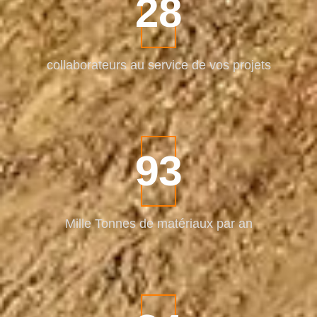
35
collaborateurs
au service de vos projets
120
Mille Tonnes
de matériaux par an