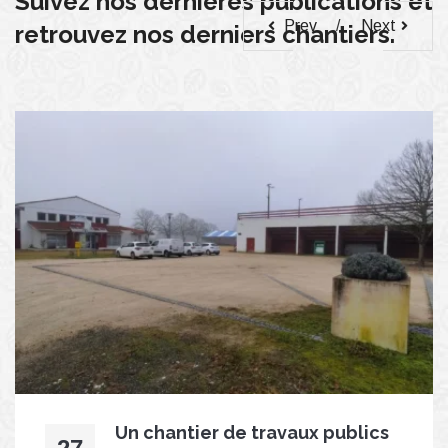
Suivez nos dernières publications et
Prev
Next
retrouvez nos derniers chantiers.
Un chantier de travaux publics