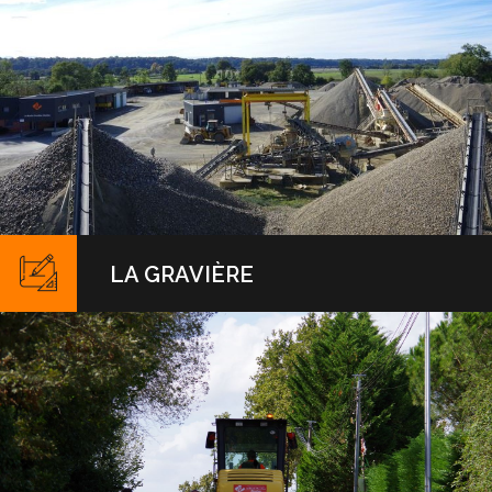
Nous réalisons la construction et la réparation des
chaussées, le goudronnage traditionnel (revêtement bi-
LA GRAVIÈRE
couche et tri-couche), l'entretien au PAT, les travaux de
VRD (Voirie et Réseaux Divers), le terrassement, et les
travaux de génie agricole (remembrement).
EN SAVOIR +