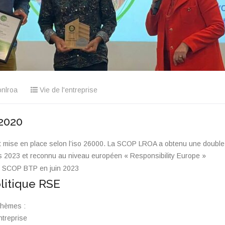
nlroa
Vie de l'entreprise
2020
 mise en place selon l’iso 26000. La SCOP LROA a obtenu une double l
s 2023 et reconnu au niveau européen « Responsibility Europe »
on SCOP BTP en juin 2023
litique RSE
thèmes :
ntreprise