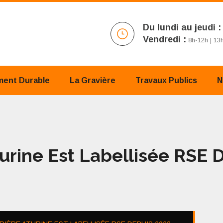
Du lundi au jeudi :
Vendredi :
8h-12h | 13
ent Durable
La Gravière
Travaux Publics
N
urine Est Labellisée RSE 