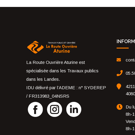
INFORM
cont
La Route Ouvrière Aturine est
spécialisée dans les Travaux publics
05.5
dans les Landes.
4211
IDU délivré par l’ADEME : n° SYDEREP
4080
/ FR313983_04NSRS
Du lu
8h-1
Vend
8h-1